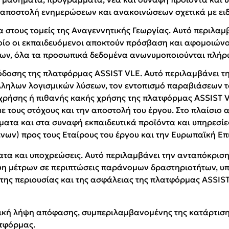
 αποστολή ενημερώσεων και ανακοινώσεων σχετικά με ειδ
 στους τομείς της Αναγεννητικής Γεωργίας. Αυτό περιλαμβ
ποίο οι εκπαιδευόμενοι αποκτούν πρόσβαση και αφομοιώνο
των, όλα τα προσωπικά δεδομένα ανωνυμοποιούνται πλήρ
πόδοσης της πλατφόρμας ASSIST VLE. Αυτό περιλαμβάνει 
άλληλων λογισμικών λύσεων, τον εντοπισμό παραβιάσεων 
χρήσης ή πιθανής κακής χρήσης της πλατφόρμας ASSIST 
 τους στόχους και την αποστολή του έργου. Στο πλαίσιο 
ατα και στα συναφή εκπαιδευτικά προϊόντα και υπηρεσίε
ένων) προς τους Εταίρους του έργου και την Ευρωπαϊκή Ε
α και υποχρεώσεις. Αυτό περιλαμβάνει την ανταπόκριση σ
ήψη μέτρων σε περιπτώσεις παράνομων δραστηριοτήτων, υ
ης περιουσίας και της ασφάλειας της πλατφόρμας ASSIST 
κή λήψη απόφασης, συμπεριλαμβανομένης της κατάρτισης 
ατφόρμας.